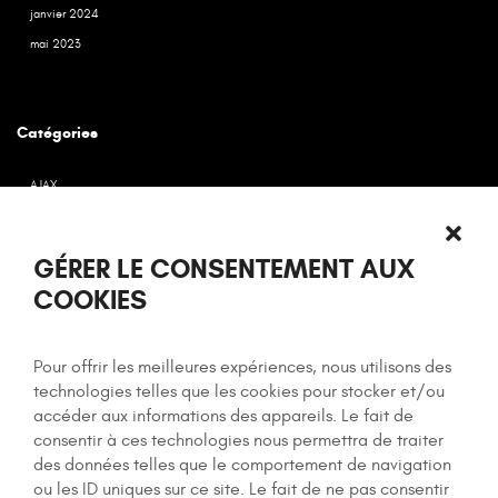
janvier 2024
mai 2023
Catégories
AJAX
CMS
Développement
GÉRER LE CONSENTEMENT AUX
Drupal
COOKIES
HTML5
Indd
Pour offrir les meilleures expériences, nous utilisons des
Indentité
technologies telles que les cookies pour stocker et/ou
Logo
accéder aux informations des appareils. Le fait de
Unity
consentir à ces technologies nous permettra de traiter
Webdesign
des données telles que le comportement de navigation
Wordpress
ou les ID uniques sur ce site. Le fait de ne pas consentir