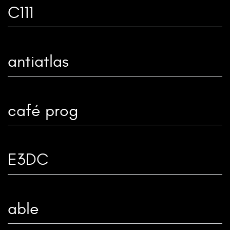
C111
antiatlas
café prog
E3DC
able