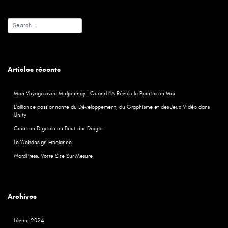
Articles récents
Mon Voyage avec Midjourney : Quand l’IA Révèle le Peintre en Moi
L’alliance passionnante du Développement, du Graphisme et des Jeux Vidéo dans
Unity
Création Digitale au Bout des Doigts
Le Webdesign Freelance
WordPress. Votre Site Sur Mesure
Archives
février 2024