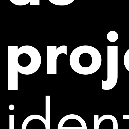
proj
iden